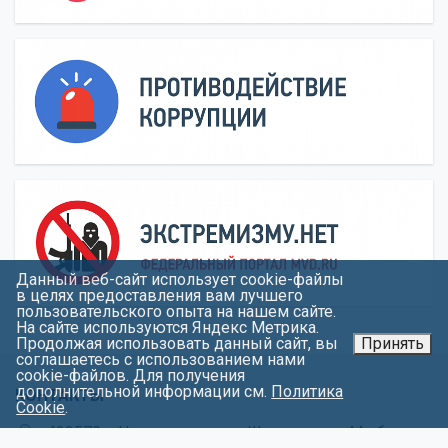
Данный веб-сайт использует cookie-файлы
в целях предоставления вам лучшего
пользовательского опыта на нашем сайте.
На сайте используются Яндекс Метрика.
Продолжая использовать данный сайт, вы
Принять
соглашаетесь с использованием нами
cookie-файлов. Для получения
дополнительной информации см.
Политика
КОНТАКТЫ
Cookie
.
423570, г.Нижнекамск, пр. Шинников, д.44 «б»