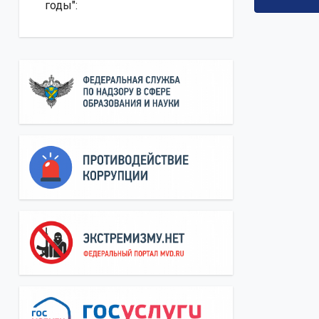
годы":