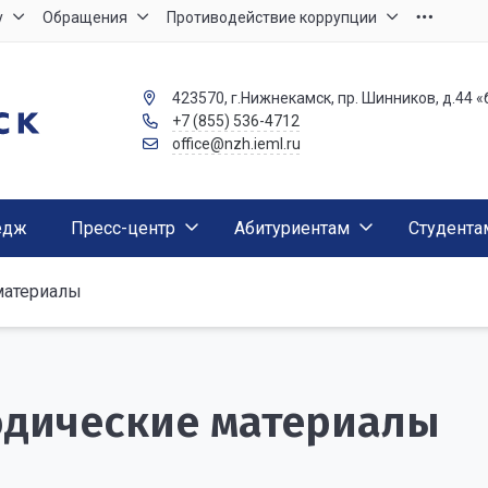
у
Обращения
Противодействие коррупции
423570, г.Нижнекамск, пр. Шинников, д.44 «
+7 (855) 536-4712
office@nzh.ieml.ru
едж
Пресс-центр
Абитуриентам
Студента
материалы
дические материалы