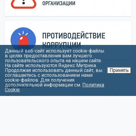
Данный веб-сайт использует cookie-файлы
в целях предоставления вам лучшего
пользовательского опыта на нашем сайте.
На сайте используются Яндекс Метрика.
Продолжая использовать данный сайт, вы
Принять
соглашаетесь с использованием нами
cookie-файлов. Для получения
дополнительной информации см.
Политика
КОНТАКТЫ
Cookie
.
423570, г.Нижнекамск, пр. Шинников, д.44 «б»
+7 (855) 536-4712
office@nzh.ieml.ru
Нашли ошибку? Сообщите нам!
Выделите и нажмите Ctr+Enter