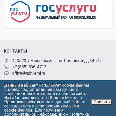
КОНТАКТЫ
423570, г.Нижнекамск, пр. Шинников, д.44 «б»
+7 (855) 536-4712
office@nzh.ieml.ru
Нашли ошибку? Сообщите нам!
Данный веб-сайт использует cookie-файлы
в целях предоставления вам лучшего
Выделите и нажмите Ctr+Enter
пользовательского опыта на нашем сайте.
На сайте используются Яндекс Метрика.
Продолжая использовать данный сайт, вы
Принять
МЕНЮ
соглашаетесь с использованием нами
cookie-файлов. Для получения
Об университете
дополнительной информации см.
Политика