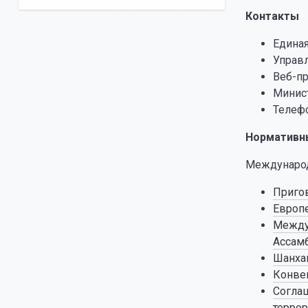
Контакты
Единая
Управл
Веб-п
Минист
Телефо
Нормативн
Междунаро
Пригов
Европе
Междун
Ассамб
Шанхай
Конвен
Соглаш
террор