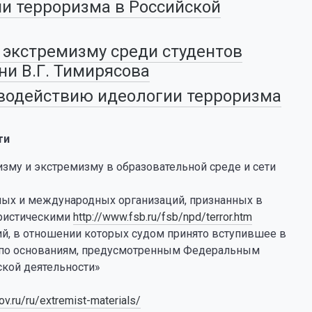
и терроризма в Российской
 экстремизму среди студентов
ни В.Г. Тимирясова
иводействию идеологии терроризма
ти
му и экстремизму в образовательной среде и сети
ных и международных организаций, признанных в
ористическими
http://www.fsb.ru/fsb/npd/terror.htm
й, в отношении которых судом принято вступившее в
и по основаниям, предусмотренным Федеральным
ской деятельности»
gov.ru/ru/extremist-materials/