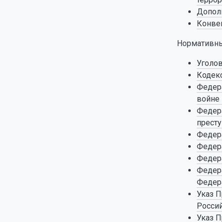
Дополн
Конвен
Нормативны
Уголов
Кодекс
Федера
войне 
Федера
престу
Федера
Федера
Федера
Федера
Федер
Указ П
Росси
Указ П