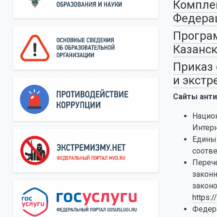
Комплек
Федерац
Програм
Казанск
Приказ 
и экстр
Сайты анти
Национ
Интер
Единый
соотв
Переч
закон
законо
https:
Федер