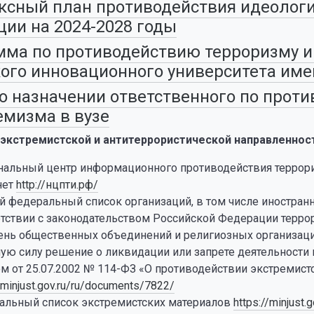
сный план противодействия идеологи
ии на 2024-2028 годы
ма по противодействию терроризму и
ого инновационного университета име
о назначении ответственного по прот
емизма в вузе
экстремистской и антитеррористической направленнос
альный центр информационного противодействия террориз
нет
http://нцпти.рф/
 федеральный список организаций, в том числе иностран
етствии с законодательством Российской Федерации терр
ень общественных объединений и религиозных организаци
ную силу решение о ликвидации или запрете деятельност
м от 25.07.2002 № 114-ФЗ «О противодействии экстремист
//minjust.gov.ru/ru/documents/7822/
альный список экстремистских материалов
https://minjust.