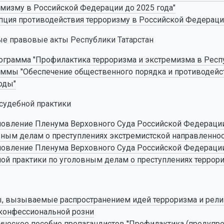
мизму в Российской Федерации до 2025 года"
ция противодействия терроризму в Российской Федерации 
е правовые акты Республики Татарстан
грамма "Профилактика терроризма и экстремизма в Респу
ммы "Обеспечение общественного порядка и противодейств
оды"
судебной практики
овление Пленума Верховного Суда Российской Федерации о
ным делам о преступлениях экстремистской направленнос
овление Пленума Верховного Суда Российской Федерации о
ой практики по уголовным делам о преступлениях террор
ы, вызываемые распространением идей терроризма и рели
конфессиональной розни
ческое пособие пропагандистов ''Профилактика (предупре