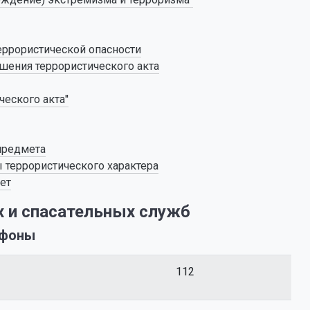
еррористической опасности
шения террористического акта
еского акта''
предмета
 террористического характера
ет
 и спасательных служб
ефоны
112