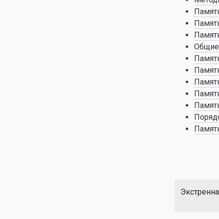
Памятк
Памятк
Памятк
Общие 
Памятк
Памятк
Памятк
Памятк
Памятк
Порядо
Памятк
Экстренна