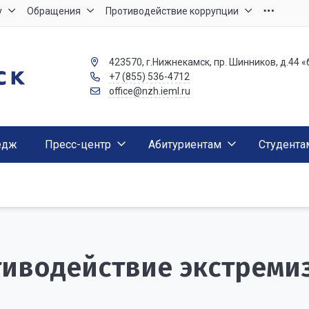
у
Обращения
Противодействие коррупции
423570, г.Нижнекамск, пр. Шинников, д.44 «
+7 (855) 536-4712
office@nzh.ieml.ru
едж
Пресс-центр
Абитуриентам
Студента
иводействие экстреми