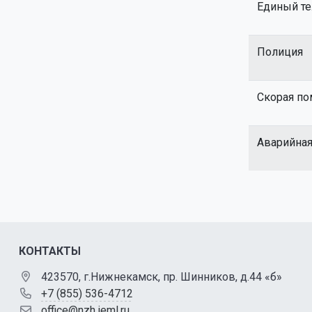
Единый те
Полиция
Скорая п
Аварийная
КОНТАКТЫ
423570, г.Нижнекамск, пр. Шинников, д.44 «б»
+7 (855) 536-4712
office@nzh.ieml.ru