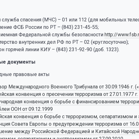
 служба спасения (МЧС) – 01 или 112 (для мобильных теле
ение ФСБ России по РТ – (843) 231-45-55;
риемная Федеральной службы безопасности
http://www.fsb
ерство внутренних дел РФ по РТ – 02 (круглосуточно);
н горячей линии КИУ – (843) 231-92-90 (доб. 1323).
ые документы
дные правовые акты
ор Международного Военного Трибунала от 30.09.1946 г. 
йская конвенция о пресечении терроризма от 27.01.1977 г.
ародная конвенция о борьбе с финансированием террори
леи ООН от 09.12.1999
ская конвенция о борьбе с терроризмом, сепаратизмом и 
ция Совета Европы о предупреждении терроризма от 16.0
ение между Российской Федерацией и Китайской Народно
измом, сепаратизмом и экстремизмом от 27.09.2010