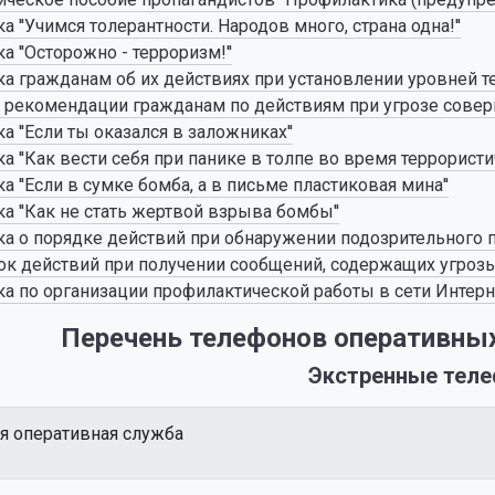
а ''Учимся толерантности. Народов много, страна одна!''
а ''Осторожно - терроризм!''
а гражданам об их действиях при установлении уровней т
рекомендации гражданам по действиям при угрозе совер
а ''Если ты оказался в заложниках''
а ''Как вести себя при панике в толпе во время террористич
а ''Если в сумке бомба, а в письме пластиковая мина''
а ''Как не стать жертвой взрыва бомбы''
а о порядке действий при обнаружении подозрительного 
к действий при получении сообщений, содержащих угрозы
а по организации профилактической работы в сети Интерн
Перечень телефонов оперативных
Экстренные тел
я оперативная служба