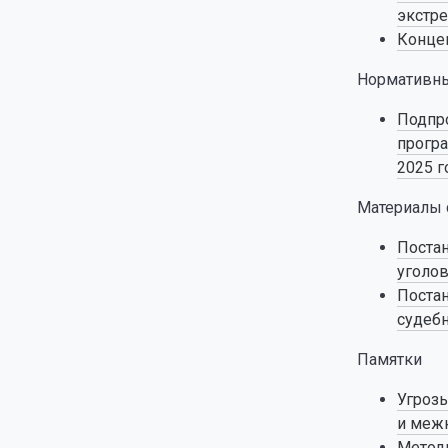
экстре
Концеп
Нормативны
Подпро
програ
2025 г
Материалы 
Постан
уголов
Постан
судебн
Памятки
Угроз
и меж
Методи