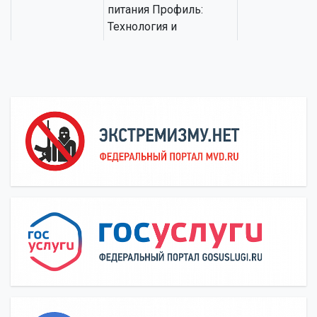
питания Профиль:
Технология и
организация
ресторанного дела
19.03.04
Технология продукции
Высшее
и организация
образовани
общественного
бакалаври
питания Профиль:
Технология и
организация
ресторанного дела
19.03.04
Технология продукции
Высшее
и организация
образовани
общественного
бакалаври
питания Профиль:
Технология и
организация
ресторанного дела