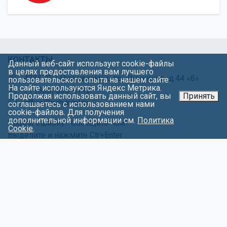
КОНТАКТЫ
Данный веб-сайт использует cookie-файлы
в целях предоставления вам лучшего
423570, г.Нижнекамск, пр. Шинников, д.44 «б»
пользовательского опыта на нашем сайте.
На сайте используются Яндекс Метрика.
+7 (855) 536-4712
Продолжая использовать данный сайт, вы
Принять
office@nzh.ieml.ru
соглашаетесь с использованием нами
cookie-файлов. Для получения
дополнительной информации см.
Политика
Нашли ошибку? Сообщите нам!
Cookie
.
Выделите и нажмите Ctr+Enter
МЕНЮ
Об университете
Факультеты
Абитуриентам
Контакты