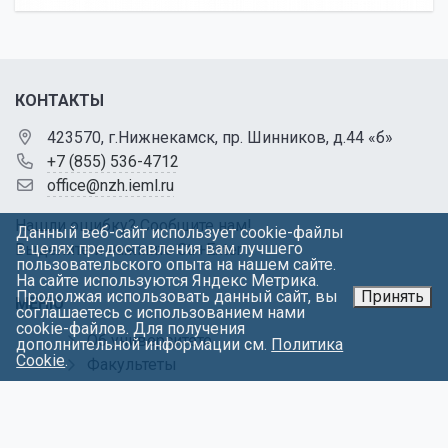
КОНТАКТЫ
423570, г.Нижнекамск, пр. Шинников, д.44 «б»
+7 (855) 536-4712
office@nzh.ieml.ru
Нашли ошибку? Сообщите нам!
Данный веб-сайт использует cookie-файлы
в целях предоставления вам лучшего
Выделите и нажмите Ctr+Enter
пользовательского опыта на нашем сайте.
На сайте используются Яндекс Метрика.
Продолжая использовать данный сайт, вы
Принять
МЕНЮ
соглашаетесь с использованием нами
cookie-файлов. Для получения
Об университете
дополнительной информации см.
Политика
Cookie
.
Факультеты
Абитуриентам
Контакты
Обращения