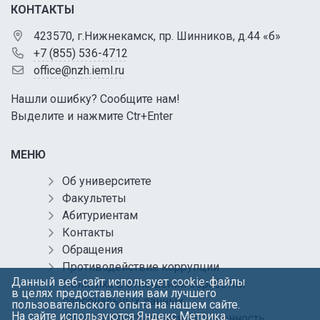
КОНТАКТЫ
423570, г.Нижнекамск, пр. Шинников, д.44 «б»
+7 (855) 536-4712
office@nzh.ieml.ru
Нашли ошибку? Сообщите нам!
Выделите и нажмите Ctr+Enter
МЕНЮ
Об университете
Факультеты
Абитуриентам
Контакты
Обращения
Противодействие коррупции
Данный веб-сайт использует cookie-файлы
Политика в отношении обработки
в целях предоставления вам лучшего
персональных данных
пользовательского опыта на нашем сайте.
На сайте используются Яндекс Метрика.
Антитеррористическая защищенность