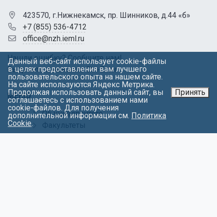
423570, г.Нижнекамск, пр. Шинников, д.44 «б»
+7 (855) 536-4712
office@nzh.ieml.ru
Нашли ошибку? Сообщите нам!
Данный веб-сайт использует cookie-файлы
в целях предоставления вам лучшего
Выделите и нажмите Ctr+Enter
пользовательского опыта на нашем сайте.
На сайте используются Яндекс Метрика.
Продолжая использовать данный сайт, вы
Принять
МЕНЮ
соглашаетесь с использованием нами
cookie-файлов. Для получения
Об университете
дополнительной информации см.
Политика
Cookie
.
Факультеты
Абитуриентам
Контакты
Обращения
Противодействие коррупции
Политика в отношении обработки
персональных данных
Антитеррористическая защищенность