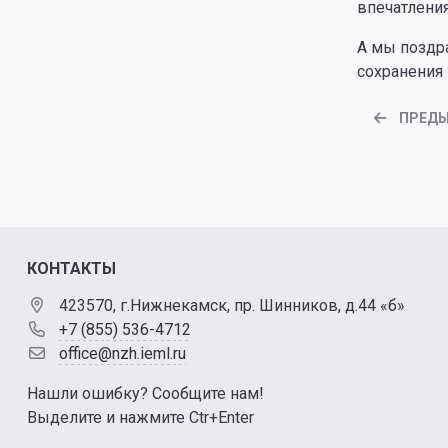
впечатлени
А мы поздр
сохранения 
ПРЕД
КОНТАКТЫ
423570, г.Нижнекамск, пр. Шинников, д.44 «б»
+7 (855) 536-4712
office@nzh.ieml.ru
Нашли ошибку? Сообщите нам!
Выделите и нажмите Ctr+Enter