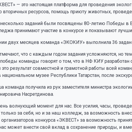
ВЕСТ» — это настоящая платформа для проведения экологи
ор вторичных ресурсов, помощь приюту животных, проведен
у несколько заданий были посвящены 80-летию Победы в 
леджа принимают участие в конкурсе и показывают лучши
нии двух месяцев команда «ЭКОКИУ» выполнила 36 задани
тмечают, что с каждым годом задания усложняются, но тем
победы команды говорят о том, что в НФ КИУ разработан 
 и это результат совместной и грамотной работы всей ком
 национальном музее Республики Татарстан, после экскур
а команда получила из рук заместителя министра экологи
нировича Насретдинова.
ень волнующий момент для нас. Все усилия, часы, провед
 только за себя, но и за наш колледж, за возможность вн
 организаторов конкурса «ЭКВЕСТ» за возможность принят
нас может внести свой вклад в сохранение природы, и вме