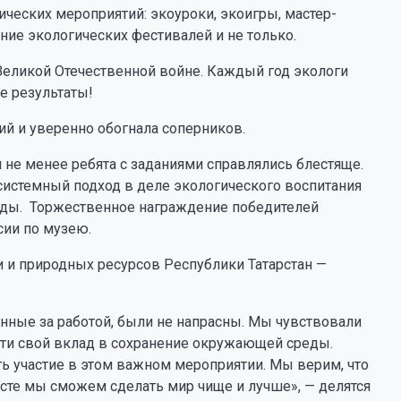
ческих мероприятий: экоуроки, экоигры, мастер-
ие экологических фестивалей и не только.
Великой Отечественной войне. Каждый год экологи
е результаты!
й и уверенно обогнала соперников.
 не менее ребята с заданиями справлялись блестяще.
системный подход в деле экологического воспитания
анды. Торжественное награждение победителей
сии по музею.
и и природных ресурсов Республики Татарстан —
енные за работой, были не напрасны. Мы чувствовали
ести свой вклад в сохранение окружающей среды.
ь участие в этом важном мероприятии. Мы верим, что
сте мы сможем сделать мир чище и лучше», — делятся