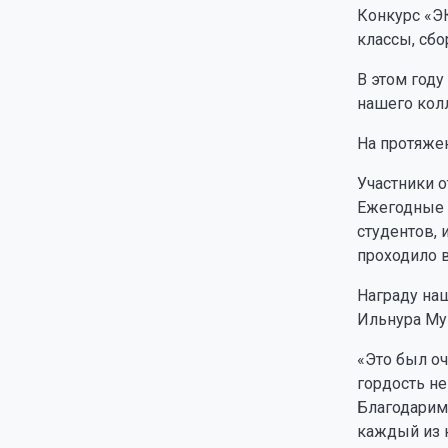
Конкурс «ЭК
классы, сб
В этом год
нашего кол
На протяже
Участники о
Ежегодные 
студентов,
проходило в
Награду наш
Ильнура Му
«Это был оч
гордость не
Благодарим
каждый из 