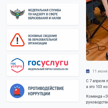
11 июня
С 7 апреля 
а это 103 к
Команда «Э
руководств