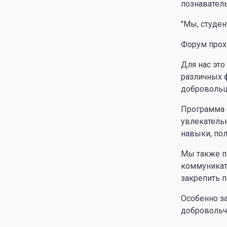
познавател
"Мы, студен
Форум прох
Для нас эт
различных 
добровольц
Программа 
увлекатель
навыки, пол
Мы также п
коммуникат
закрепить п
Особенно з
добровольч