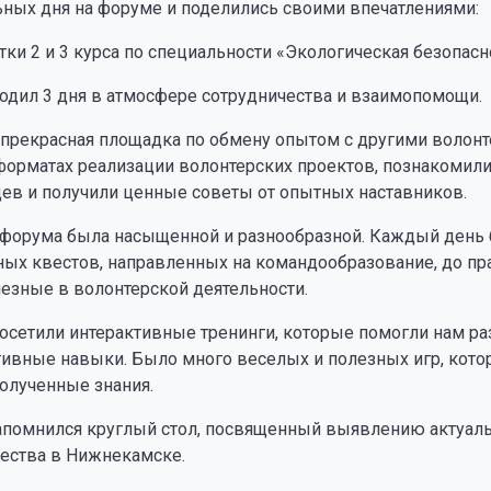
ьных дня на форуме и поделились своими впечатлениями:
тки 2 и 3 курса по специальности «Экологическая безопас
одил 3 дня в атмосфере сотрудничества и взаимопомощи.
о прекрасная площадка по обмену опытом с другими волон
форматах реализации волонтерских проектов, познакоми
ев и получили ценные советы от опытных наставников.
форума была насыщенной и разнообразной. Каждый день 
ных квестов, направленных на командообразование, до пр
езные в волонтерской деятельности.
осетили интерактивные тренинги, которые помогли нам ра
ивные навыки. Было много веселых и полезных игр, кото
олученные знания.
апомнился круглый стол, посвященный выявлению актуаль
ества в Нижнекамске.