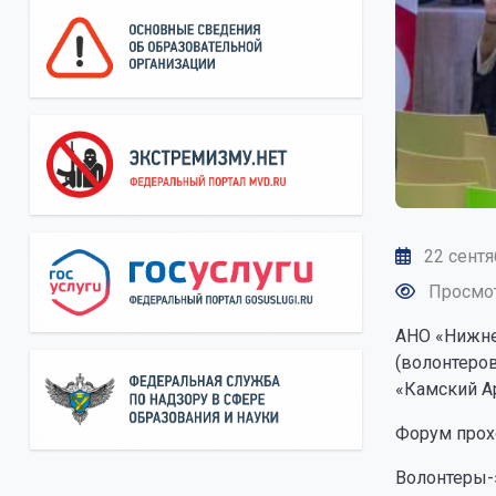
22 сентя
Просмот
АНО «Нижне
(волонтеро
«Камский Ар
Форум прох
Волонтеры-