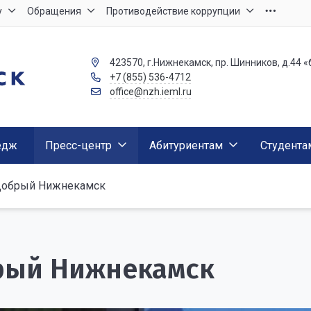
у
Обращения
Противодействие коррупции
423570, г.Нижнекамск, пр. Шинников, д.44 «
+7 (855) 536-4712
office@nzh.ieml.ru
едж
Пресс-центр
Абитуриентам
Студента
обрый Нижнекамск
рый Нижнекамск